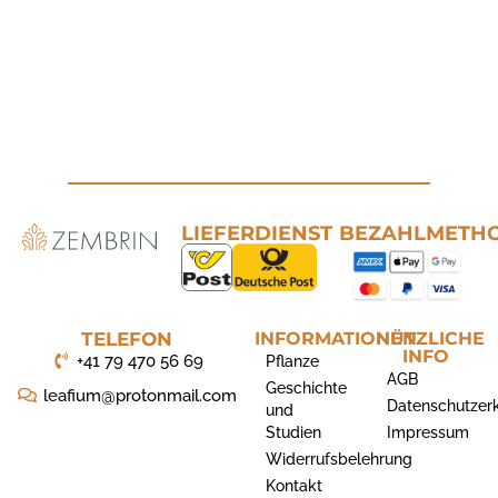
LIEFERDIENST
BEZAHLMETH
TELEFON
INFORMATIONEN
NÜTZLICHE
INFO
+41 79 470 56 69
Pflanze
AGB
Geschichte
leafium@protonmail.com
Datenschutzer
und
Studien
Impressum
Widerrufsbelehrung
Kontakt