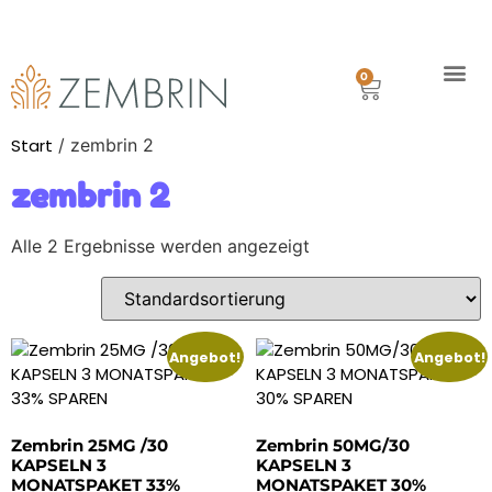
Kostenfreie Lieferung in Deutschland ab €80.00
Mit Paypal oder Kreditkarte
Lieferung innerhalb 1 Woche
0
Geschichte
Versand
Start
/ zembrin 2
zembrin 2
Alle 2 Ergebnisse werden angezeigt
Angebot!
Angebot!
Zembrin 25MG /30
Zembrin 50MG/30
KAPSELN 3
KAPSELN 3
MONATSPAKET 33%
MONATSPAKET 30%