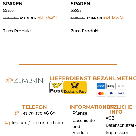
SPAREN
SPAREN
Bewertet mit
Bewertet
inkl. MwSt.
inkl. MwSt.
€
104.85
€
69.95
€
119.85
€
84.50
5.00
mit
von 5
4.00
von 5
Zum Produkt
Zum Produkt
LIEFERDIENST
BEZAHLMETH
TELEFON
INFORMATIONEN
NÜTZLICHE
INFO
+41 79 470 56 69
Pflanze
AGB
Geschichte
leafium@protonmail.com
Datenschutzer
und
Studien
Impressum