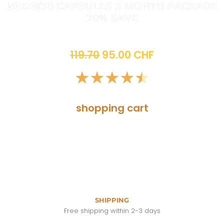
50MG
/30 CAPSULES 3 MONTH PACKAGE
20% SAVE
Sonderangebot für eine begrenzte Zeit
119.70
95.00 CHF
★
★
★
★
★
shopping cart
SHIPPING
Free shipping within 2-3 days