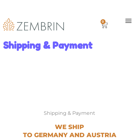
Kostenfreie Lieferung in Deutschland ab €80.00
Mit Paypal oder Kreditkarte
Lieferung innerhalb 1 Woche
0
Geschichte
Versand
Shipping & Payment
Shipping & Payment
WE SHIP
TO GERMANY AND AUSTRIA