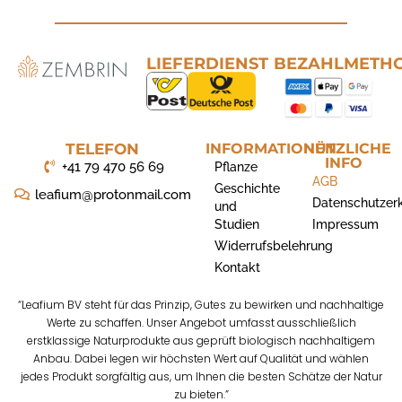
LIEFERDIENST
BEZAHLMETH
TELEFON
INFORMATIONEN
NÜTZLICHE
INFO
+41 79 470 56 69
Pflanze
AGB
Geschichte
leafium@protonmail.com
Datenschutzer
und
Studien
Impressum
Widerrufsbelehrung
Kontakt
“Leafium BV steht für das Prinzip, Gutes zu bewirken und nachhaltige
Werte zu schaffen. Unser Angebot umfasst ausschließlich
erstklassige Naturprodukte aus geprüft biologisch nachhaltigem
Anbau. Dabei legen wir höchsten Wert auf Qualität und wählen
jedes Produkt sorgfältig aus, um Ihnen die besten Schätze der Natur
zu bieten.”