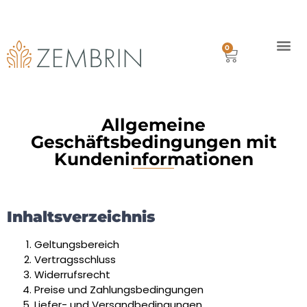
Kostenfreie Lieferung in Deutschland ab €80.00
Mit Paypal oder Kreditkarte
Lieferung innerhalb 1 Woche
0
Geschichte
Versand
Allgemeine
Geschäftsbedingungen mit
Kundeninformationen
Inhaltsverzeichnis
Geltungsbereich
Vertragsschluss
Widerrufsrecht
Preise und Zahlungsbedingungen
Liefer- und Versandbedingungen