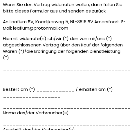
Wenn Sie den Vertrag widerrufen wollen, dann füllen Sie
bitte dieses Formular aus und senden es zurück.
An Leafium BV, Koedijkerweg 5, NL-3816 BV Amersfoort. E-
Mail: leafium@protonmail.com
Hiermit widerrufe(n) ich/wir (*) den von mir/uns (*)
abgeschlossenen Vertrag über den Kauf der folgenden
Waren (*)/die Erbringung der folgenden Dienstleistung
(*)
_______________________________________
_______________________________________
Bestellt am (*) ____________ / erhalten am (*)
__________________
_______________________________________
Name des/der Verbraucher(s)
_______________________________________
Anschrift des/der Verbraucher(s)