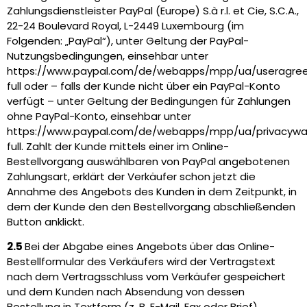
Zahlungsdienstleister PayPal (Europe) S.à r.l. et Cie, S.C.A.,
22-24 Boulevard Royal, L-2449 Luxembourg (im
Folgenden: „PayPal“), unter Geltung der PayPal-
Nutzungsbedingungen, einsehbar unter
https://www.paypal.com/de/webapps/mpp/ua/useragre
full oder – falls der Kunde nicht über ein PayPal-Konto
verfügt – unter Geltung der Bedingungen für Zahlungen
ohne PayPal-Konto, einsehbar unter
https://www.paypal.com/de/webapps/mpp/ua/privacywa
full. Zahlt der Kunde mittels einer im Online-
Bestellvorgang auswählbaren von PayPal angebotenen
Zahlungsart, erklärt der Verkäufer schon jetzt die
Annahme des Angebots des Kunden in dem Zeitpunkt, in
dem der Kunde den den Bestellvorgang abschließenden
Button anklickt.
2.5
Bei der Abgabe eines Angebots über das Online-
Bestellformular des Verkäufers wird der Vertragstext
nach dem Vertragsschluss vom Verkäufer gespeichert
und dem Kunden nach Absendung von dessen
Bestellung in Textform (z. B. E-Mail, Fax oder Brief)