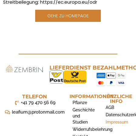
Streitbeilegung:
https://ec.europa.eu/odr
GEHE ZU HOMEPAGE
LIEFERDIENST
BEZAHLMETH
TELEFON
INFORMATIONEN
NÜTZLICHE
INFO
+41 79 470 56 69
Pflanze
AGB
Geschichte
leafium@protonmail.com
Datenschutzer
und
Studien
Impressum
Widerrufsbelehrung