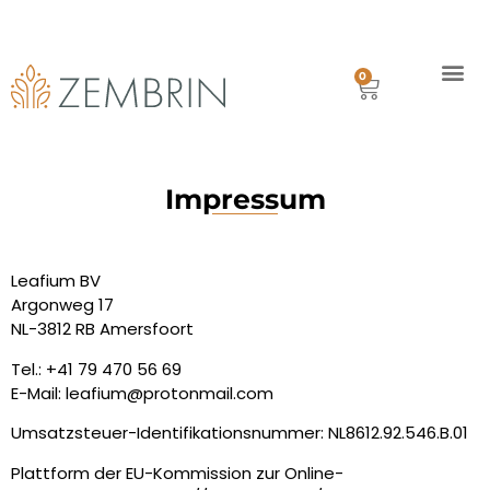
Kostenfreie Lieferung in Deutschland ab €80.00
Mit Paypal oder Kreditkarte
Lieferung innerhalb 1 Woche
0
Geschichte
Versand
Impressum
Leafium BV
Argonweg 17
NL-3812 RB Amersfoort
Tel.:
+41 79 470 56 69
E-Mail: leafium@protonmail.com
Umsatzsteuer-Identifikationsnummer: NL8612.92.546.B.01
Plattform der EU-Kommission zur Online-