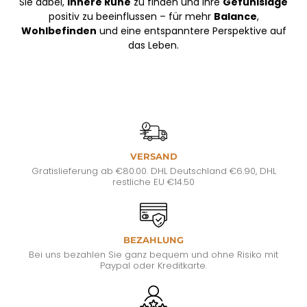
Sie dabei,
innere Ruhe
zu finden und Ihre
Gefühlslage
positiv zu beeinflussen – für mehr
Balance
,
Wohlbefinden
und eine entspanntere Perspektive auf
das Leben.
VERSAND
Gratislieferung ab €80.00. DHL Deutschland €6.90, DHL
restliche EU €14.50
BEZAHLUNG
Bei uns bezahlen Sie ganz bequem und ohne Risiko mit
Paypal oder Kreditkarte.