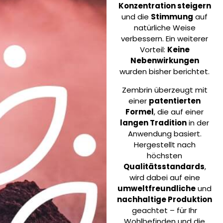
Konzentration steigern
und die
Stimmung
auf
natürliche Weise
verbessern. Ein weiterer
Vorteil:
Keine
Nebenwirkungen
wurden bisher berichtet.
Zembrin überzeugt mit
einer
patentierten
Formel
, die auf einer
langen Tradition
in der
Anwendung basiert.
Hergestellt nach
höchsten
Qualitätsstandards
,
wird dabei auf eine
umweltfreundliche
und
nachhaltige Produktion
geachtet – für Ihr
Wohlbefinden und die