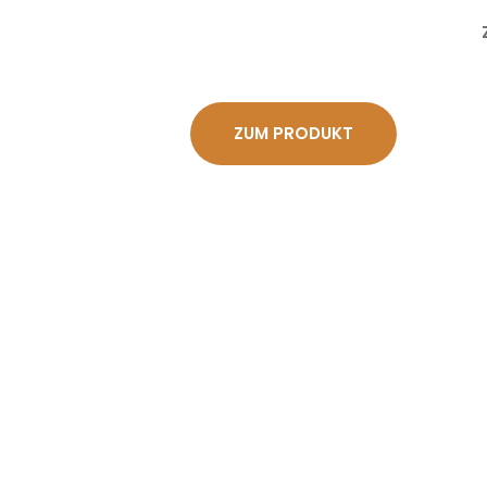
mit
4.80
von 5,
basierend
auf
Kundenbew
ZUM PRODUKT
ertungen