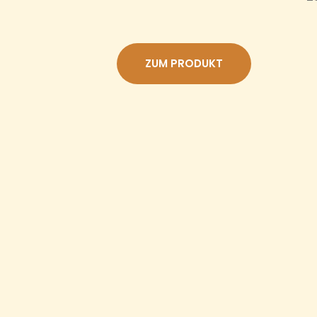
von 5,
basierend
auf
Kundenbew
ZUM PRODUKT
ertungen