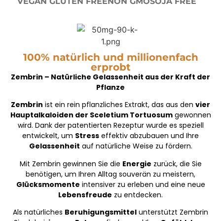
VEGAN
GLUTEN FREE
NON GMO
SOJA FREE
100% natürlich und millionenfach
erprobt
Zembrin – Natürliche Gelassenheit aus der Kraft der
Pflanze
Zembrin
ist ein rein pflanzliches Extrakt, das aus den
vier
Hauptalkaloiden der Sceletium Tortuosum
gewonnen
wird. Dank der patentierten Rezeptur wurde es speziell
entwickelt, um
Stress
effektiv abzubauen und Ihre
Gelassenheit
auf natürliche Weise zu fördern.
Mit Zembrin gewinnen Sie die
Energie
zurück, die Sie
benötigen, um Ihren Alltag souverän zu meistern,
Glücksmomente
intensiver zu erleben und eine neue
Lebensfreude
zu entdecken.
Als natürliches
Beruhigungsmittel
unterstützt Zembrin