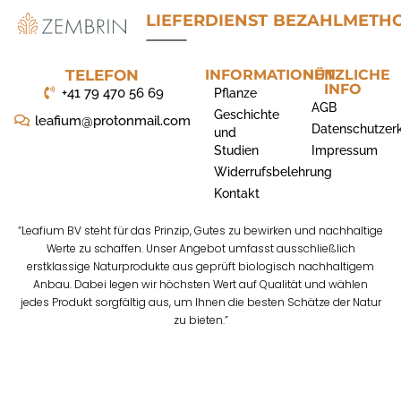
LIEFERDIENST
BEZAHLMETH
TELEFON
INFORMATIONEN
NÜTZLICHE
INFO
+41 79 470 56 69
Pflanze
AGB
Geschichte
leafium@protonmail.com
Datenschutzer
und
Studien
Impressum
Widerrufsbelehrung
Kontakt
“Leafium BV steht für das Prinzip, Gutes zu bewirken und nachhaltige
Werte zu schaffen. Unser Angebot umfasst ausschließlich
erstklassige Naturprodukte aus geprüft biologisch nachhaltigem
Anbau. Dabei legen wir höchsten Wert auf Qualität und wählen
jedes Produkt sorgfältig aus, um Ihnen die besten Schätze der Natur
zu bieten.”