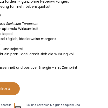
 zu fördern – ganz ohne Nebenwirkungen.
ösung für mehr Lebensqualität.
?
 aus
Sceletium Tortuosum
ür optimale Wirksamkeit
o Kapsel
sel täglich, idealerweise morgens
h
 und sojafrei
 ein paar Tage, damit sich die Wirkung voll
ssenheit und positiver Energie – mit Zembrin!
nkorb
bestellt,
Bei uns bezahlen Sie ganz bequem und