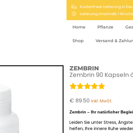
Kostenfreie Lieferung in D
Lieferung innerhalb 1 Woch
Home
Pflanze
Ges
Shop
Versand & Zahlu
ZEMBRIN
Zembrin 90 Kapseln
Bewertet
51
€
89.50
inkl. MwSt.
mit
4.80
von 5,
Zembrin – Ihr natürlicher Begl
basierend
Leiden Sie unter Stress, Ängs
auf
helfen, Ihre innere Ruhe wied
Kundenbewertungen