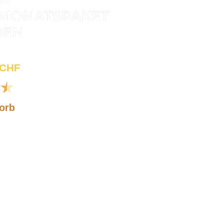
3 MONATSPAKET
REN
egrenzte Zeit
 CHF
★
orb