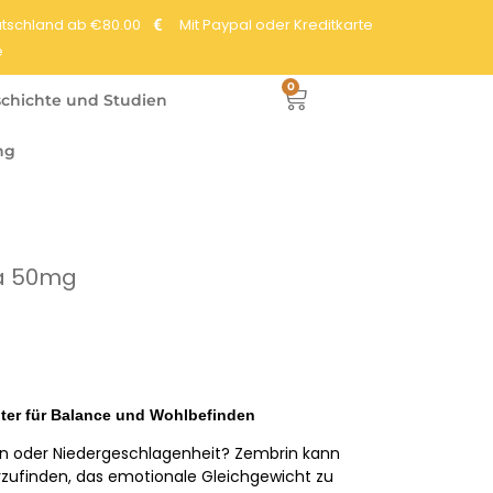
eutschland ab €80.00
Mit Paypal oder Kreditkarte
e
0
chichte und Studien
ng
 à 50mg
eiter für Balance und Wohlbefinden
ten oder Niedergeschlagenheit? Zembrin kann
erzufinden, das emotionale Gleichgewicht zu