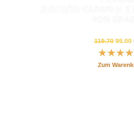
50MG
/30 KAPSELN 
20% SPA
Sonderangebot für eine b
119.70
95.00
★
★
★
★
Zum Warenk