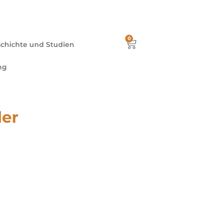
eutschland ab €80.00
Mit Paypal oder Kreditkarte
e
0
chichte und Studien
ng
er